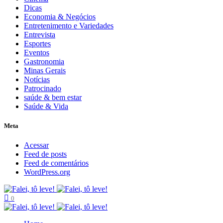
Dicas
Economia & Negócios
Entretenimento e Variedades
Entrevista
Esportes
Eventos
Gastronomia
Minas Gerais
Notícias
Patrocinado
saúde & bem estar
Saúde & Vida
Meta
Acessar
Feed de posts
Feed de comentários
WordPress.org
0