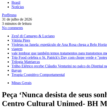
Brasil
Notícias
Por
Bruna
31 de julho de 2026
3 minutos de leitura
No comments
Zezé di Camargo & Luciano
Vitória Pires
Violetas na Janela: espetáculo de Ana Rosa chega a Belo Horiz
viagem
vale lembrar que também temos tratamentos para transtornos m
Trip Food celebra o St. Patrick's Day com chope verde e "pot
Trilogia Matriarcas
Trilho Elétrico recebe Cláudio Venturini no palco do Distrital n
thayan
Terapia Cognitivo Comportamental
Minas Gerais
Peça ‘Nunca desista de seus son
Centro Cultural Unimed- BH Mi