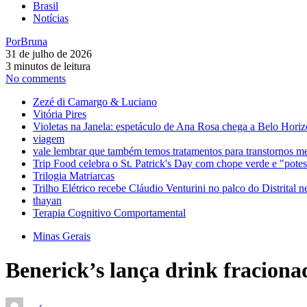
Brasil
Notícias
Por
Bruna
31 de julho de 2026
3 minutos de leitura
No comments
Zezé di Camargo & Luciano
Vitória Pires
Violetas na Janela: espetáculo de Ana Rosa chega a Belo Horiz
viagem
vale lembrar que também temos tratamentos para transtornos m
Trip Food celebra o St. Patrick's Day com chope verde e "pot
Trilogia Matriarcas
Trilho Elétrico recebe Cláudio Venturini no palco do Distrital n
thayan
Terapia Cognitivo Comportamental
Minas Gerais
Benerick’s lança drink fracion