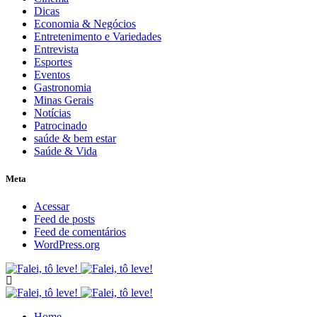
Dicas
Economia & Negócios
Entretenimento e Variedades
Entrevista
Esportes
Eventos
Gastronomia
Minas Gerais
Notícias
Patrocinado
saúde & bem estar
Saúde & Vida
Meta
Acessar
Feed de posts
Feed de comentários
WordPress.org
Home