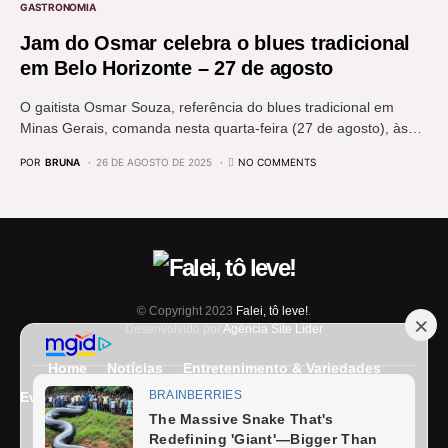
GASTRONOMIA
Jam do Osmar celebra o blues tradicional
em Belo Horizonte – 27 de agosto
O gaitista Osmar Souza, referência do blues tradicional em
Minas Gerais, comanda nesta quarta-feira (27 de agosto), às…
POR
BRUNA
26 DE AGOSTO DE 2025
NO COMMENTS
© Copyright 2023
Falei, tô leve!
.
Desenvolvido por
Agência Site Líder
Home
Notícias
Entretenimento & Variedades
Eventos
Entrevista
Últimas Notícias
Anuncie Aqui
Expediente
Fale Conosco
Termos e condições