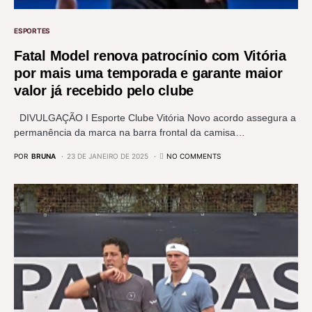
ESPORTES
Fatal Model renova patrocínio com Vitória
por mais uma temporada e garante maior
valor já recebido pelo clube
DIVULGAÇÃO I Esporte Clube Vitória Novo acordo assegura a
permanência da marca na barra frontal da camisa…
POR
BRUNA
23 DE JANEIRO DE 2025
NO COMMENTS