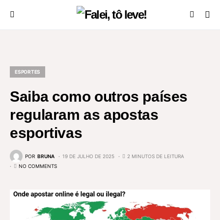
ESPORTES
Saiba como outros países
regularam as apostas
esportivas
POR
BRUNA
19 DE JULHO DE 2025
2 MINUTOS DE LEITURA
NO COMMENTS