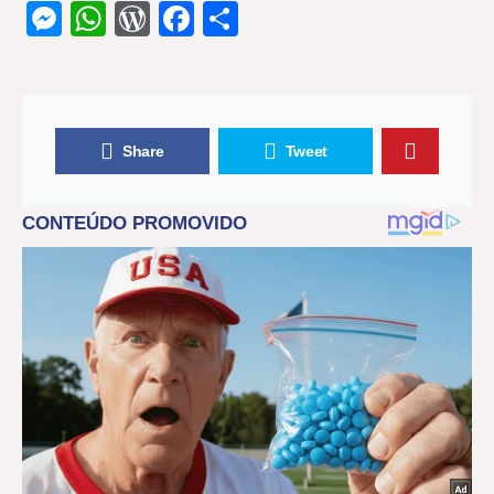
Messenger
WhatsApp
WordPress
Facebook
Share
Share
Tweet