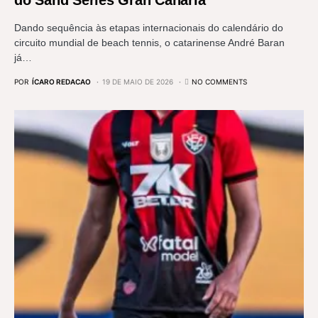
Dando sequência às etapas internacionais do calendário do
circuito mundial de beach tennis, o catarinense André Baran
já…
POR
ÍCARO REDACAO
19 DE MAIO DE 2026
NO COMMENTS