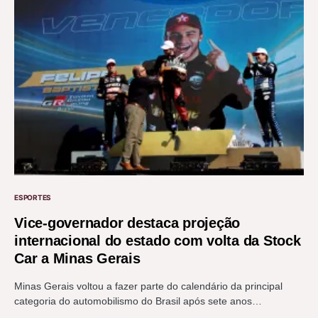
ESPORTES
Vice-governador destaca projeção
internacional do estado com volta da Stock
Car a Minas Gerais
Minas Gerais voltou a fazer parte do calendário da principal
categoria do automobilismo do Brasil após sete anos…