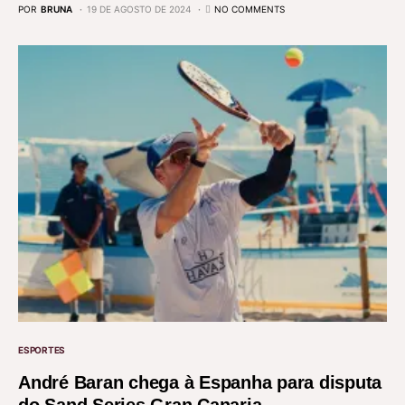
POR
BRUNA
19 DE AGOSTO DE 2024
NO COMMENTS
ESPORTES
André Baran chega à Espanha para disputa
do Sand Series Gran Canaria