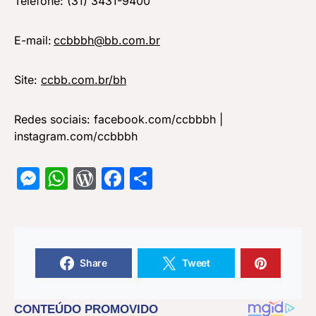
Telefone: (31) 3431-9400
E-mail:
ccbbbh@bb.com.br
Site:
ccbb.com.br/bh
Redes sociais: facebook.com/ccbbbh |
instagram.com/ccbbbh
Messenger
WhatsApp
WordPress
Facebook
Share
Share
Tweet