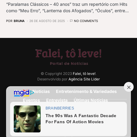
“Paralamas Clássicos – 40 anos” traz um repertório com Hits
como “Meu Erro”, “Lanterna dos Afogados”, “Óculos”, entre…
POR
BRUNA
26 DE AGOSTO DE 2025
NO COMMENTS
© Copyright 2023
Falei, tô leve!
.
Desenvolvido por
Agência Site Líder
Home
Notícias
Entretenimento & Variedades
Eventos
Entrevista
Últimas Notícias
Anuncie Aqui
Expediente
Fale Conosco
Termos e condições