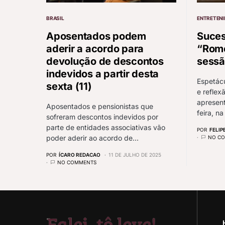
BRASIL
ENTRETENI
Aposentados podem
Suces
aderir a acordo para
“Rome
devolução de descontos
sessã
indevidos a partir desta
Espetác
sexta (11)
e reflex
apresent
Aposentados e pensionistas que
feira, n
sofreram descontos indevidos por
parte de entidades associativas vão
POR
FELIP
poder aderir ao acordo de…
NO C
POR
ÍCARO REDACAO
11 DE JULHO DE 2025
NO COMMENTS