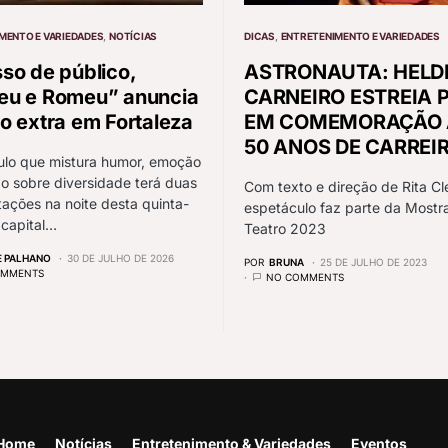
MENTO E VARIEDADES
NOTÍCIAS
DICAS
ENTRETENIMENTO E VARIEDADES
so de público,
ASTRONAUTA: HELD
u e Romeu” anuncia
CARNEIRO ESTREIA 
o extra em Fortaleza
EM COMEMORAÇÃO 
50 ANOS DE CARREI
ulo que mistura humor, emoção
ão sobre diversidade terá duas
Com texto e direção de Rita C
ações na noite desta quinta-
espetáculo faz parte da Mostr
a capital…
Teatro 2023
E PALHANO
30 DE JULHO DE 2026
POR
BRUNA
25 DE JULHO DE 2023
OMMENTS
NO COMMENTS
Home
Notícias
Entretenimento & Variedades
Eventos