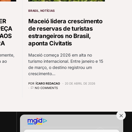
BRASIL
NOTÍCIAS
ER
Maceió lidera crescimento
PEÇA
de reservas de turistas
AOS
estrangeiros no Brasil,
RA
aponta Civitatis
lemente,
Maceió começa 2026 em alta no
a ao
turismo internacional. Entre janeiro e 15
de março, o destino registrou um
crescimento…
POR
ÍCARO REDACAO
20 DE ABRIL DE 2026
NO COMMENTS