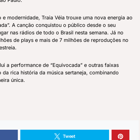
ão Paulo.
o e modernidade, Traia Véia trouxe uma nova energia ao
ada”. A canção conquistou o público desde o seu
ugar nas rádios de todo o Brasil nesta semana. Já no
lhões de plays e mais de 7 milhões de reproduções no
streia.
ui a performance de “Equivocada” e outras faixas
da rica história da música sertaneja, combinando
eira única.
ss
book
are
Tweet