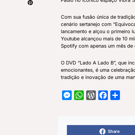
Paulo no icônico espaço Vibra S
Com sua fusão única de tradiçã
cenário sertanejo com “Equivoc
lancamento e alçou o primeiro l
Youtube alcançou mais de 10 mi
Spotify com apenas um mês de e
O DVD “Lado A Lado B”, que incl
emocionantes, é uma celebração 
tradição e inovação de uma man
Messenger
WhatsApp
WordPre
Face
Sh
Share