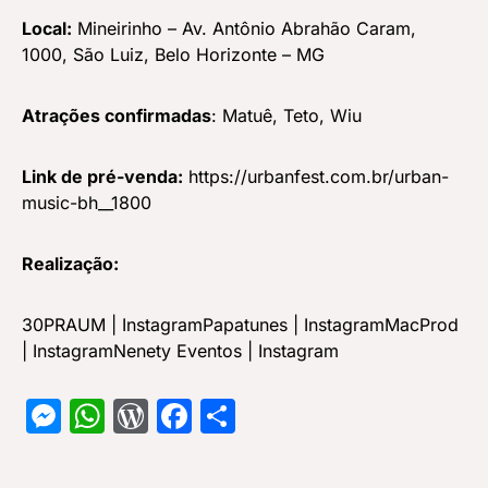
Local:
Mineirinho – Av. Antônio Abrahão Caram,
1000, São Luiz, Belo Horizonte – MG
Atrações confirmadas
: Matuê, Teto, Wiu
Link de pré-venda:
https://urbanfest.com.br/urban-
music-bh__1800
Realização:
30PRAUM |
Instagram
Papatunes |
Instagram
MacProd
|
Instagram
Nenety Eventos |
Instagram
Messenger
WhatsApp
WordPress
Facebook
Share