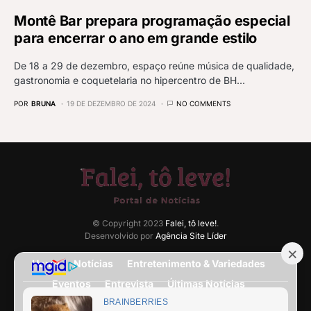
Montê Bar prepara programação especial
para encerrar o ano em grande estilo
De 18 a 29 de dezembro, espaço reúne música de qualidade,
gastronomia e coquetelaria no hipercentro de BH…
POR
BRUNA
19 DE DEZEMBRO DE 2024
NO COMMENTS
© Copyright 2023
Falei, tô leve!
.
Desenvolvido por
Agência Site Líder
Home
Notícias
Entretenimento & Variedades
Eventos
Entrevista
Últimas Notícias
Anuncie Aqui
Expediente
Fale Conosco