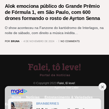
Alok emociona público do Grande Prêmio
de Fórmula 1, em São Paulo, com 600
drones formando o rosto de Ayrton Senna
O show aconteceu na Fanzone do kartódromo de Interlagos, na
noite de sábado, com direito a música inédita…
POR
BRUNA
4 DE NOVEMBRO DE 2024
NO COMMENTS
© Copyright 2023
Falei, tô leve!
.
Desenvolvido por
Agência Site Líder
Home
Notícias
Entretenimento & Variedades
Eventos
Entrevista
Últimas Notícias
Anuncie Aqui