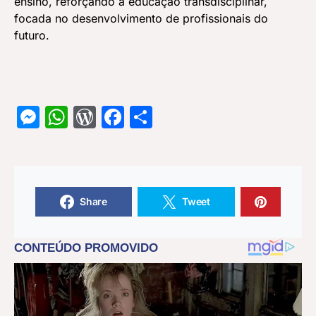
ensino, reforçando a educação transdisciplinar,
focada no desenvolvimento de profissionais do
futuro.
Messenger
WhatsApp
WordPress
Facebook
Share
Share
Tweet