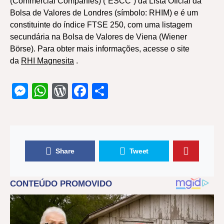
(Commercial Companies) (“ESCC”) da Lista Oficial da
Bolsa de Valores de Londres (símbolo: RHIM) e é um
constituinte do índice FTSE 250, com uma listagem
secundária na Bolsa de Valores de Viena (Wiener
Börse). Para obter mais informações, acesse o site
da
RHI Magnesita
.
Messenger
WhatsApp
WordPress
Facebook
Share
Share
Tweet