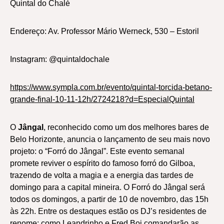
Quintal do Chalé
Endereço: Av. Professor Mário Werneck, 530 – Estoril
Instagram: @quintaldochale
https://www.sympla.com.br/evento/quintal-torcida-betano-
grande-final-10-11-12h/2724218?d=EspecialQuintal
O
Jângal
, reconhecido como um dos melhores bares de
Belo Horizonte, anuncia o lançamento de seu mais novo
projeto: o “Forró do Jângal”. Este evento semanal
promete reviver o espírito do famoso forró do Gilboa,
trazendo de volta a magia e a energia das tardes de
domingo para a capital mineira. O Forró do Jângal será
todos os domingos, a partir de 10 de novembro, das 15h
às 22h. Entre os destaques estão os DJ’s residentes de
renome: como Leandrinho e Fred Boi comandarão as