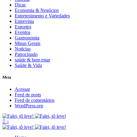
Dicas
Economia & Negócios
Entretenimento e Variedades
Entrevista
Esportes
Eventos
Gastronomia
Minas Gerais
Notícias
Patrocinado
saúde & bem estar
Saúde & Vida
Meta
Acessar
Feed de posts
Feed de comentários
WordPress.org
0