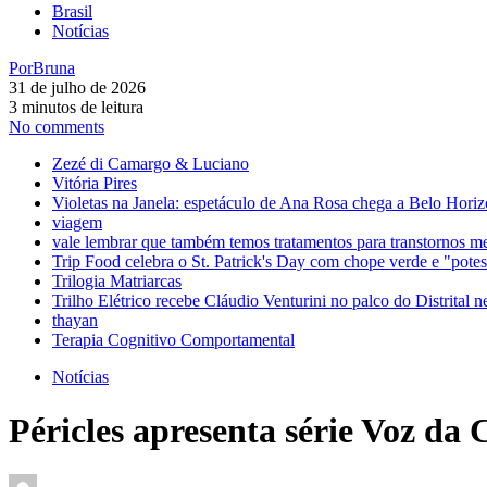
Brasil
Notícias
Por
Bruna
31 de julho de 2026
3 minutos de leitura
No comments
Zezé di Camargo & Luciano
Vitória Pires
Violetas na Janela: espetáculo de Ana Rosa chega a Belo Horiz
viagem
vale lembrar que também temos tratamentos para transtornos m
Trip Food celebra o St. Patrick's Day com chope verde e "pot
Trilogia Matriarcas
Trilho Elétrico recebe Cláudio Venturini no palco do Distrital n
thayan
Terapia Cognitivo Comportamental
Notícias
Péricles apresenta série Voz da 