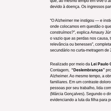
que, ao mesmo tempo em vive o aug
devido à doença. Os ingressos par
“O Alzheimer me instigou — e inst
onde colocamos em questão o que
construímos?”, explica Amaury Júni
o vazio que as perdas nos causa, 
relevância ou benesses”, completa 
secundário no curta-metragem de 
Realizado por meio da
Lei Paulo
Contagem,
“Deslembranças”
pr
Alzheimer. Ao mesmo tempo, a obra
familiares. Em um contraste doloro
pessoas por seu trabalho, lida co
(Márcia Gonçalves). Segundo o dire
evidenciando a luta da filha para 