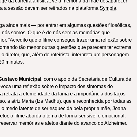
e da carreira artística, vê a memória da mãe desaparecer
a a sessão devem ser retirados na plataforma
Sympla
.
iga ainda mais — por entrar em algumas questões filosóficas,
 nós somos. O que é de nós sem as memórias que
or. “Acredito que o filme consegue trazer uma reflexão sobre
tornando tão menor outras questões que parecem ter extrema
o diretor, que, além de roteirista, interpreta um personagem
20 minutos.
 Gustavo
Municipal
, com o apoio da Secretaria de Cultura de
ovoca uma reflexão sobre o impacto dos sintomas do
 retrata a efemeridade da fama e a importância dos laços
so, a atriz Maria (Iza Madhu), que é reconhecida por todas as
m o medo latente de ser esquecida pela própria mãe, Joana
tor, o filme aborda o tema de forma sensível e emocional,
preservar memórias e afetos diante do avanço do Alzheimer.