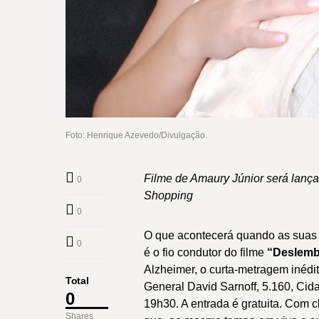
Foto: Henrique Azevedo/Divulgação.
Filme de Amaury Júnior será lança
0
Shopping
0
O que acontecerá quando as suas
0
é o fio condutor do filme
“Deslemb
Alzheimer, o curta-metragem inédi
Total
General David Sarnoff, 5.160, Cid
0
19h30. A entrada é gratuita. Com cl
Shares