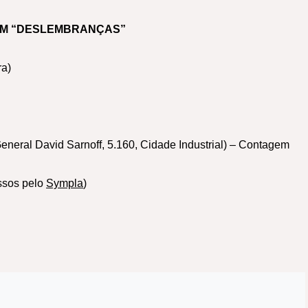
EM “DESLEMBRANÇAS”
ra)
eneral David Sarnoff, 5.160, Cidade Industrial) – Contagem
essos pelo
Sympla
)
ss
ook
are