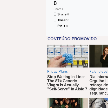
0
Shares
Share
0
Tweet
0
Pin it
0