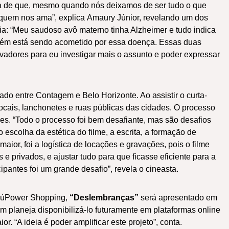
 a de que, mesmo quando nós deixamos de ser tudo o que
quem nos ama”, explica Amaury Júnior, revelando um dos
ria: “Meu saudoso avô materno tinha Alzheimer e tudo indica
bém está sendo acometido por essa doença. Essas duas
vadores para eu investigar mais o assunto e poder expressar
ado entre Contagem e Belo Horizonte. Ao assistir o curta-
ocais, lanchonetes e ruas públicas das cidades. O processo
s. “Todo o processo foi bem desafiante, mas são desafios
escolha da estética do filme, a escrita, a formação de
ior, foi a logística de locações e gravações, pois o filme
 e privados, e ajustar tudo para que ficasse eficiente para a
ipantes foi um grande desafio”, revela o cineasta.
ItaúPower Shopping,
“Deslembranças”
será apresentado em
m planeja disponibilizá-lo futuramente em plataformas online
r. “A ideia é poder amplificar este projeto”, conta.