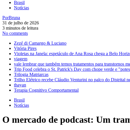
Brasil
Notícias
Por
Bruna
31 de julho de 2026
3 minutos de leitura
No comments
Zezé di Camargo & Luciano
Vitória Pires
Violetas na Janela: espetáculo de Ana Rosa chega a Belo Horiz
viagem
vale lembrar que também temos tratamentos para transtornos m
Trip Food celebra o St. Patrick's Day com chope verde e "pot
Trilogia Matriarcas
Trilho Elétrico recebe Cláudio Venturini no palco do Distrital n
thayan
Terapia Cognitivo Comportamental
Brasil
Notícias
O mercado de podcast: Um tramp