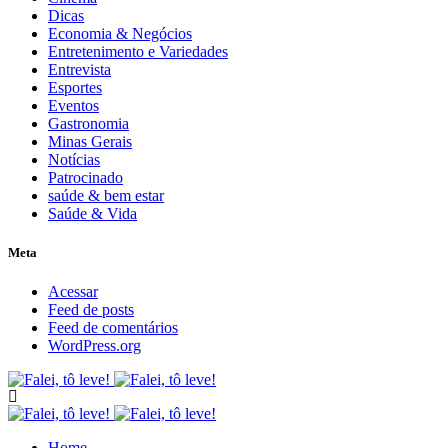
Dicas
Economia & Negócios
Entretenimento e Variedades
Entrevista
Esportes
Eventos
Gastronomia
Minas Gerais
Notícias
Patrocinado
saúde & bem estar
Saúde & Vida
Meta
Acessar
Feed de posts
Feed de comentários
WordPress.org
Home