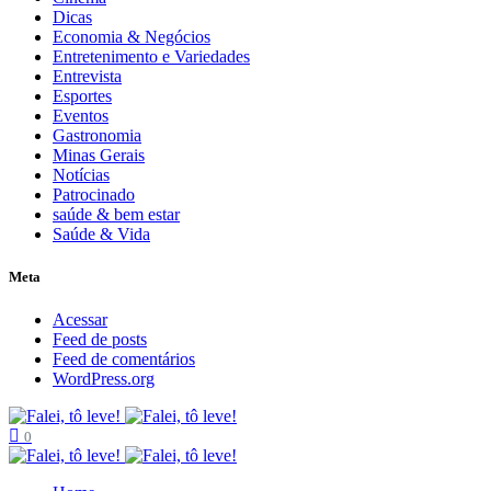
Dicas
Economia & Negócios
Entretenimento e Variedades
Entrevista
Esportes
Eventos
Gastronomia
Minas Gerais
Notícias
Patrocinado
saúde & bem estar
Saúde & Vida
Meta
Acessar
Feed de posts
Feed de comentários
WordPress.org
0