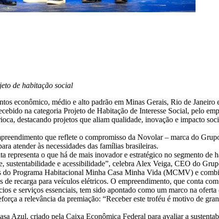
eto de habitação social
ntos econômico, médio e alto padrão em Minas Gerais, Rio de Janeiro 
ebido na categoria Projeto de Habitação de Interesse Social, pelo emp
rioca, destacando projetos que aliam qualidade, inovação e impacto so
preendimento que reflete o compromisso da Novolar – marca do Grupo
ra atender às necessidades das famílias brasileiras.
representa o que há de mais inovador e estratégico no segmento de ha
 sustentabilidade e acessibilidade”, celebra Alex Veiga, CEO do Grup
s do Programa Habitacional Minha Casa Minha Vida (MCMV) e combina 
ções de recarga para veículos elétricos. O empreendimento, que conta co
os e serviços essenciais, tem sido apontado como um marco na oferta 
orça a relevância da premiação: “Receber este troféu é motivo de gran
sa Azul, criado pela Caixa Econômica Federal para avaliar a sustentabil