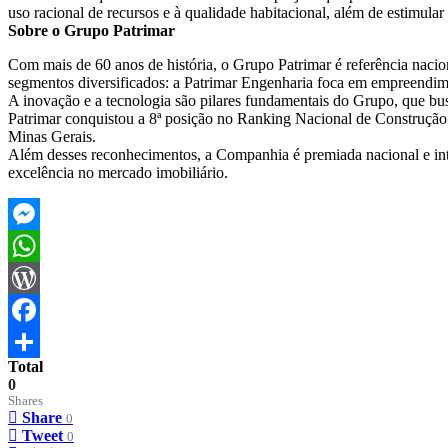
uso racional de recursos e à qualidade habitacional, além de estimular
Sobre o Grupo Patrimar
Com mais de 60 anos de história, o Grupo Patrimar é referência naci
segmentos diversificados: a Patrimar Engenharia foca em empreendim
A inovação e a tecnologia são pilares fundamentais do Grupo, que bus
Patrimar conquistou a 8ª posição no Ranking Nacional de Construção 
Minas Gerais.
Além desses reconhecimentos, a Companhia é premiada nacional e in
excelência no mercado imobiliário.
Messenger
WhatsApp
WordPress
Facebook
Total
Share
0
Shares
Share
0
Tweet
0