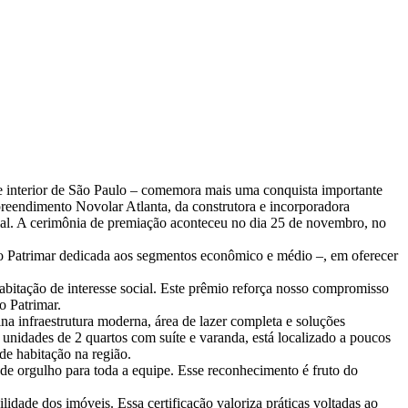
e interior de São Paulo – comemora mais uma conquista importante
reendimento Novolar Atlanta, da construtora e incorporadora
cial. A cerimônia de premiação aconteceu no dia 25 de novembro, no
 Patrimar dedicada aos segmentos econômico e médio –, em oferecer
bitação de interesse social. Este prêmio reforça nosso compromisso
o Patrimar.
infraestrutura moderna, área de lazer completa e soluções
m unidades de 2 quartos com suíte e varanda, está localizado a poucos
de habitação na região.
de orgulho para toda a equipe. Esse reconhecimento é fruto do
idade dos imóveis. Essa certificação valoriza práticas voltadas ao