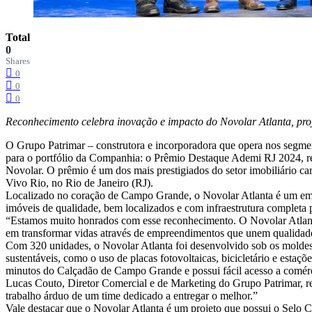
Total
0
Shares
0
0
0
Reconhecimento celebra inovação e impacto do Novolar Atlanta, proj
O Grupo Patrimar – construtora e incorporadora que opera nos segme
para o portfólio da Companhia: o Prêmio Destaque Ademi RJ 2024, rec
Novolar. O prêmio é um dos mais prestigiados do setor imobiliário ca
Vivo Rio, no Rio de Janeiro (RJ).
Localizado no coração de Campo Grande, o Novolar Atlanta é um em
imóveis de qualidade, bem localizados e com infraestrutura completa pa
“Estamos muito honrados com esse reconhecimento. O Novolar Atlanta 
em transformar vidas através de empreendimentos que unem qualidade,
Com 320 unidades, o Novolar Atlanta foi desenvolvido sob os molde
sustentáveis, como o uso de placas fotovoltaicas, bicicletário e esta
minutos do Calçadão de Campo Grande e possui fácil acesso a comérci
Lucas Couto, Diretor Comercial e de Marketing do Grupo Patrimar, ref
trabalho árduo de um time dedicado a entregar o melhor.”
Vale destacar que o Novolar Atlanta é um projeto que possui o Selo Ca