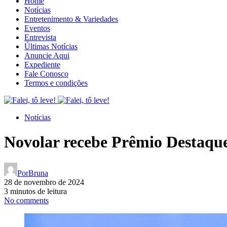
Home
Notícias
Entretenimento & Variedades
Eventos
Entrevista
Últimas Notícias
Anuncie Aqui
Expediente
Fale Conosco
Termos e condições
Notícias
Novolar recebe Prêmio Destaq
Por
Bruna
28 de novembro de 2024
3 minutos de leitura
No comments