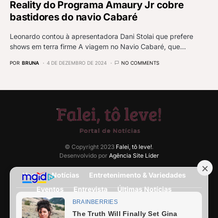
Reality do Programa Amaury Jr cobre
bastidores do navio Cabaré
Leonardo contou à apresentadora Dani Stolai que prefere
shows em terra firme A viagem no Navio Cabaré, que…
POR
BRUNA
4 DE DEZEMBRO DE 2024
NO COMMENTS
© Copyright 2023
Falei, tô leve!
.
Desenvolvido por
Agência Site Líder
Home
Notícias
Entretenimento & Variedades
Eventos
Entrevista
Últimas Notícias
Anuncie Aqui
Expediente
Fale Conosco
Termos e condições