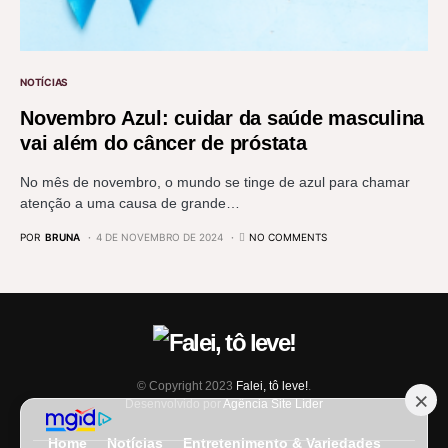
NOTÍCIAS
Novembro Azul: cuidar da saúde masculina
vai além do câncer de próstata
No mês de novembro, o mundo se tinge de azul para chamar
atenção a uma causa de grande…
POR
BRUNA
4 DE NOVEMBRO DE 2024
NO COMMENTS
© Copyright 2023
Falei, tô leve!
.
Desenvolvido por
Agência Site Líder
Home
Notícias
Entretenimento & Variedades