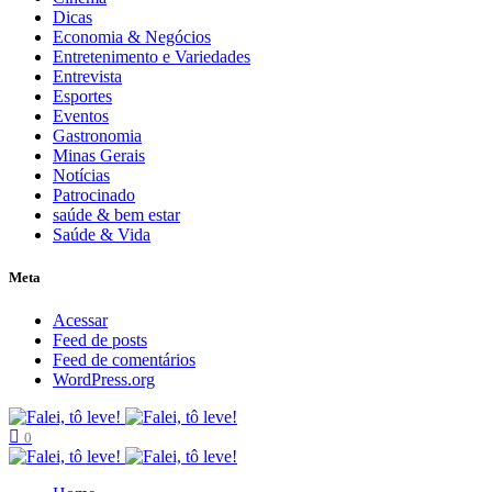
Dicas
Economia & Negócios
Entretenimento e Variedades
Entrevista
Esportes
Eventos
Gastronomia
Minas Gerais
Notícias
Patrocinado
saúde & bem estar
Saúde & Vida
Meta
Acessar
Feed de posts
Feed de comentários
WordPress.org
0