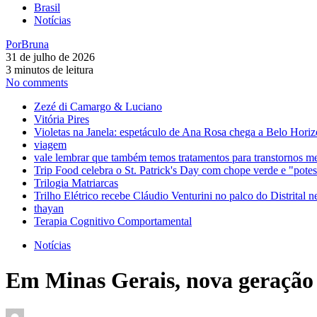
Brasil
Notícias
Por
Bruna
31 de julho de 2026
3 minutos de leitura
No comments
Zezé di Camargo & Luciano
Vitória Pires
Violetas na Janela: espetáculo de Ana Rosa chega a Belo Horiz
viagem
vale lembrar que também temos tratamentos para transtornos m
Trip Food celebra o St. Patrick's Day com chope verde e "pot
Trilogia Matriarcas
Trilho Elétrico recebe Cláudio Venturini no palco do Distrital n
thayan
Terapia Cognitivo Comportamental
Notícias
Em Minas Gerais, nova geração 