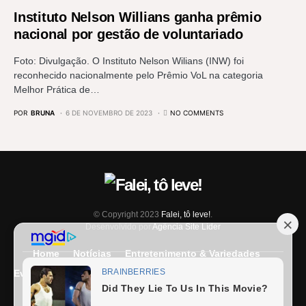
Instituto Nelson Willians ganha prêmio
nacional por gestão de voluntariado
Foto: Divulgação. O Instituto Nelson Wilians (INW) foi
reconhecido nacionalmente pelo Prêmio VoL na categoria
Melhor Prática de…
POR
BRUNA
6 DE NOVEMBRO DE 2023
NO COMMENTS
© Copyright 2023
Falei, tô leve!
.
Desenvolvido por
Agência Site Líder
Home
Notícias
Entretenimento & Variedades
Eventos
Entrevista
Últimas Notícias
Anuncie Aqui
Expediente
Fale Conosco
Termos e condições