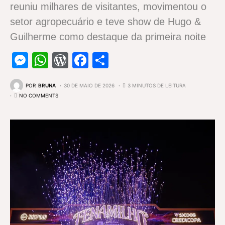
reuniu milhares de visitantes, movimentou o
setor agropecuário e teve show de Hugo &
Guilherme como destaque da primeira noite
Messenger
WhatsApp
WordPress
Facebook
Share
POR
BRUNA
30 DE MAIO DE 2026
3 MINUTOS DE LEITURA
NO COMMENTS