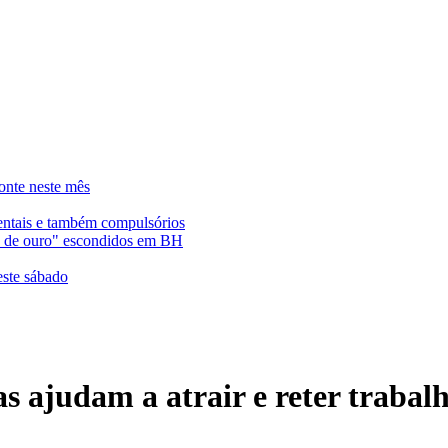
onte neste mês
entais e também compulsórios
es de ouro" escondidos em BH
este sábado
as ajudam a atrair e reter trabal