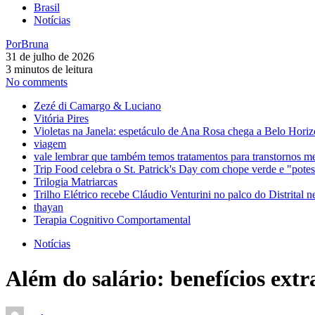
Brasil
Notícias
Por
Bruna
31 de julho de 2026
3 minutos de leitura
No comments
Zezé di Camargo & Luciano
Vitória Pires
Violetas na Janela: espetáculo de Ana Rosa chega a Belo Horiz
viagem
vale lembrar que também temos tratamentos para transtornos m
Trip Food celebra o St. Patrick's Day com chope verde e "pot
Trilogia Matriarcas
Trilho Elétrico recebe Cláudio Venturini no palco do Distrital n
thayan
Terapia Cognitivo Comportamental
Notícias
Além do salário: benefícios extr