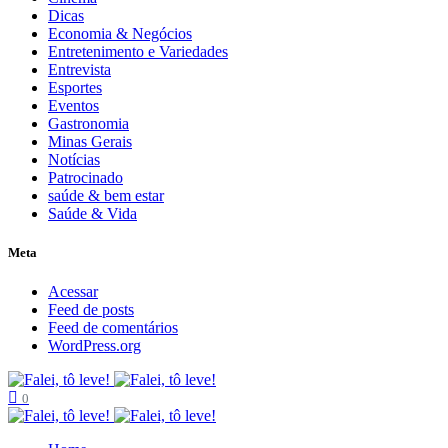
Dicas
Economia & Negócios
Entretenimento e Variedades
Entrevista
Esportes
Eventos
Gastronomia
Minas Gerais
Notícias
Patrocinado
saúde & bem estar
Saúde & Vida
Meta
Acessar
Feed de posts
Feed de comentários
WordPress.org
0