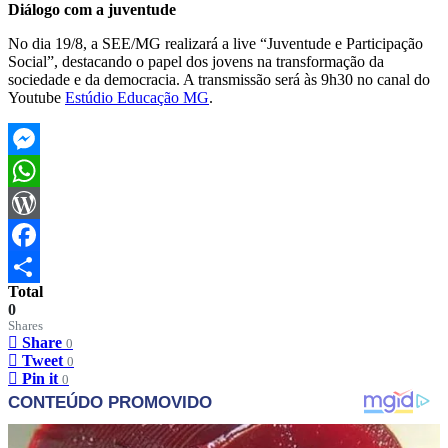
Diálogo com a juventude
No dia 19/8, a SEE/MG realizará a live “Juventude e Participação
Social”, destacando o papel dos jovens na transformação da
sociedade e da democracia. A transmissão será às 9h30 no canal do
Youtube
Estúdio Educação MG
.
Messenger
WhatsApp
WordPress
Facebook
Total
Share
0
Shares
Share
0
Tweet
0
Pin it
0