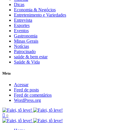
Dicas
Economia & Negócios
Entretenimento e Variedades
Entrevista
Esportes
Eventos
Gastronomia
Minas Gerais
Notícias
Patrocinado
saúde & bem estar
Saúde & Vida
Meta
Acessar
Feed de posts
Feed de comentários
WordPress.org
0