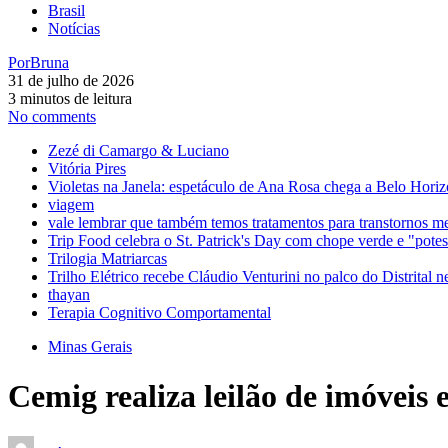
Brasil
Notícias
Por
Bruna
31 de julho de 2026
3 minutos de leitura
No comments
Zezé di Camargo & Luciano
Vitória Pires
Violetas na Janela: espetáculo de Ana Rosa chega a Belo Horiz
viagem
vale lembrar que também temos tratamentos para transtornos m
Trip Food celebra o St. Patrick's Day com chope verde e "pot
Trilogia Matriarcas
Trilho Elétrico recebe Cláudio Venturini no palco do Distrital n
thayan
Terapia Cognitivo Comportamental
Minas Gerais
Cemig realiza leilão de imóveis