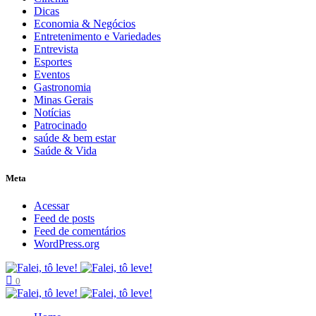
Dicas
Economia & Negócios
Entretenimento e Variedades
Entrevista
Esportes
Eventos
Gastronomia
Minas Gerais
Notícias
Patrocinado
saúde & bem estar
Saúde & Vida
Meta
Acessar
Feed de posts
Feed de comentários
WordPress.org
0