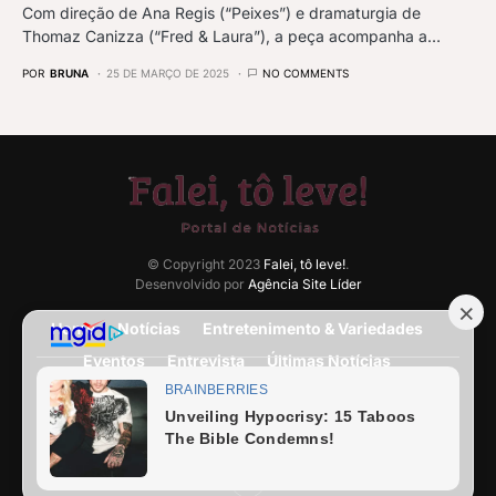
Com direção de Ana Regis (“Peixes”) e dramaturgia de
Thomaz Canizza (“Fred & Laura”), a peça acompanha a…
POR
BRUNA
25 DE MARÇO DE 2025
NO COMMENTS
© Copyright 2023
Falei, tô leve!
.
Desenvolvido por
Agência Site Líder
Home
Notícias
Entretenimento & Variedades
Eventos
Entrevista
Últimas Notícias
Anuncie Aqui
Expediente
Fale Conosco
Termos e condições