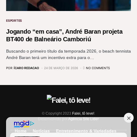
ESPORTES
Jogando “em casa”, André Baran projeta
BT400 de Balneário Camboriú
Buscando o primeiro título da temporada 2026, o beach tennista
André Baran terá um incentivo extra para o…
POR
ÍCARO REDACAO
24 DE MARÇO DE 2026
NO COMMENTS
© Copyright 2023
Falei, tô leve!
.
Desenvolvido por
Agência Site Líder
Home
Notícias
Entretenimento & Variedades