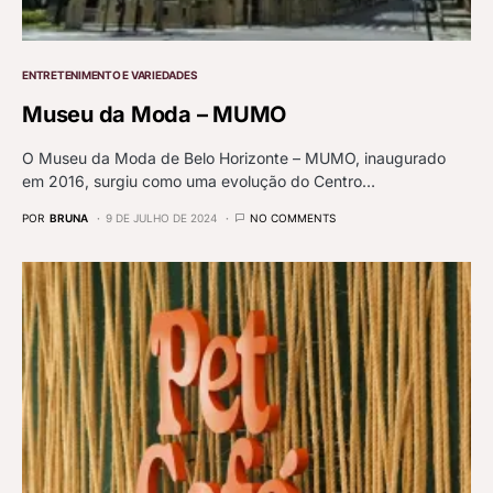
ENTRETENIMENTO E VARIEDADES
Museu da Moda – MUMO
O Museu da Moda de Belo Horizonte – MUMO, inaugurado
em 2016, surgiu como uma evolução do Centro…
POR
BRUNA
9 DE JULHO DE 2024
NO COMMENTS