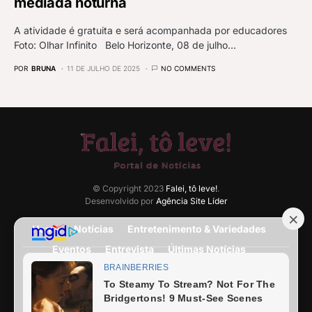
mediada noturna
A atividade é gratuita e será acompanhada por educadores
Foto: Olhar Infinito Belo Horizonte, 08 de julho…
POR
BRUNA
11 DE JULHO DE 2025
NO COMMENTS
© Copyright 2023
Falei, tô leve!
.
Desenvolvido por
Agência Site Líder
Home
Notícias
Entretenimento & Variedades
Eventos
Entrevista
Últimas Notícias
Anuncie Aqui
Expediente
Fale Conosco
Termos e condições