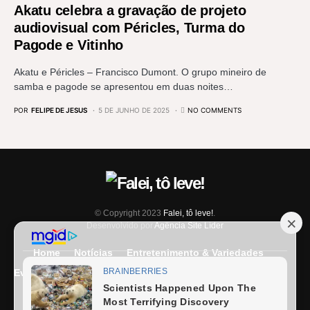
Akatu celebra a gravação de projeto
audiovisual com Péricles, Turma do
Pagode e Vitinho
Akatu e Péricles – Francisco Dumont. O grupo mineiro de
samba e pagode se apresentou em duas noites…
POR
FELIPE DE JESUS
5 DE JUNHO DE 2025
NO COMMENTS
© Copyright 2023
Falei, tô leve!
.
Desenvolvido por
Agência Site Líder
Home
Notícias
Entretenimento & Variedades
Eventos
Entrevista
Últimas Notícias
Anuncie Aqui
Expediente
Fale Conosco
Termos e condições