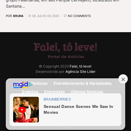
Santana…
POR
BRUNA
31 DE JULHO DE 2025
NO COMMENTS
© Copyright 2023
Falei, tô leve!
.
Desenvolvido por
Agência Site Líder
Home
Notícias
Entretenimento & Variedades
Eventos
Entrevista
Últimas Notícias
Anuncie Aqui
Expediente
Fale Conosco
Termos e condições