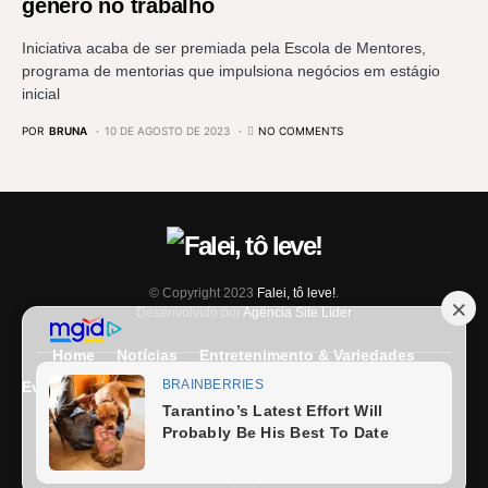
gênero no trabalho
Iniciativa acaba de ser premiada pela Escola de Mentores,
programa de mentorias que impulsiona negócios em estágio
inicial
POR
BRUNA
10 DE AGOSTO DE 2023
NO COMMENTS
© Copyright 2023
Falei, tô leve!
.
Desenvolvido por
Agência Site Líder
Home
Notícias
Entretenimento & Variedades
Eventos
Entrevista
Últimas Notícias
Anuncie Aqui
Expediente
Fale Conosco
Termos e condições