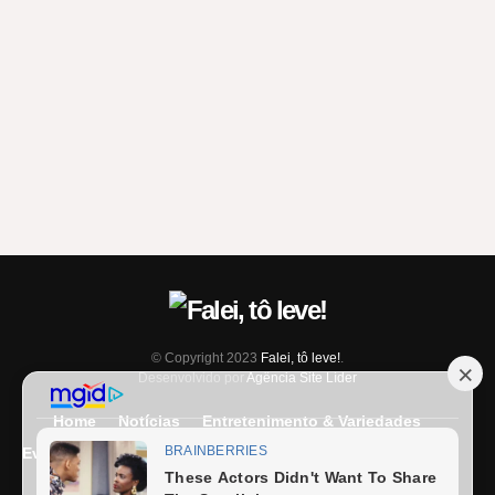
© Copyright 2023
Falei, tô leve!
.
Desenvolvido por
Agência Site Líder
Home
Notícias
Entretenimento & Variedades
Eventos
Entrevista
Últimas Notícias
Anuncie Aqui
Expediente
Fale Conosco
Termos e condições