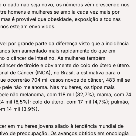
 o dado não seja novo, os números vêm crescendo nos
ntre homens e mulheres se amplia cada vez mais por
, mas é provável que obesidade, exposição a toxinas
inos estejam envolvidos.
l por grande parte da diferença visto que a incidência
anos tem aumentado mais rapidamente do que em
mo o câncer de intestino. As mulheres também
câncer de tiroide e obviamente do colo do útero e útero.
nal de Câncer (INCA), no Brasil, a estimativa para o
ue ocorrerão 704 mil casos novos de câncer, 483 mil se
e pele não melanoma. Nas mulheres, os tipos mais
 pele não melanoma, com 118 mil (32,7%); mama, com 74
24 mil (6,5%); colo do útero, com 17 mil (4,7%); pulmão,
om 14 mil (3,9%).
cer em mulheres jovens aliado à tendência mundial de
tivo de preocupação. Os avanços obtidos em oncologia