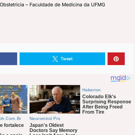
Obstetrícia – Faculdade de Medicina da UFMG
ss
book
are
Tweet